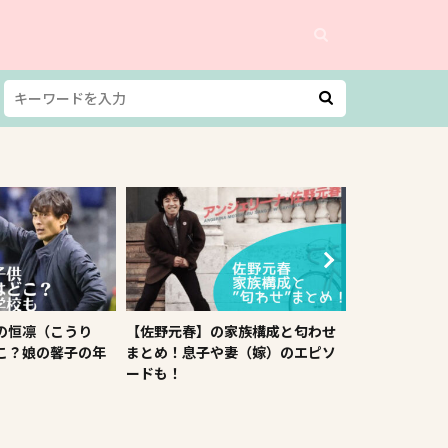
家族構成と匂わせ
松原智恵子の夫（黒木純一郎）の
ぬりぼうのメ
妻（嫁）のエピソ
死因は？息子の学歴（偏差値）
は？ブレイキ
も！
手も！