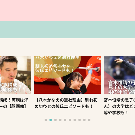
社理由】馴れ初
宮本恒靖の息子の恒凛（こうり
【佐野元春】の
ピソードも！
ん）の大学はどこ？娘の馨子の年
まとめ！息子や
齢や学校も！
ードも！