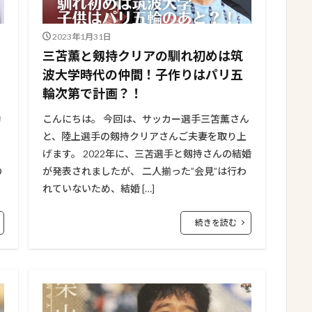
2023年1月31日
三苫薫と剱持クリアの馴れ初めは筑
波大学時代の仲間！‎子作りはパリ五
輪次第で計画？！
動
こんにちは。 今回は、サッカー選手三笘薫さん
と、陸上選手の剱持クリアさんご夫妻を取り上
げます。 2022年に、三苫選手と剱持さんの結婚
の
が発表されましたが、 二人揃った”会見”は行わ
れていないため、結婚 […]
続きを読む