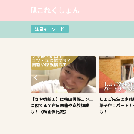
FAこれくしょん
注目キーワード
国俳優コンユ
しょご先生の家族構成！両親は洋
【八木かなえの退
や家族構成
菓子店！パートナーの【顔画像】
め匂わせの彼氏エ
も！