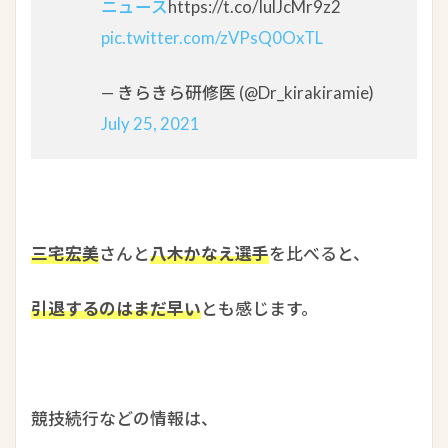
ニュース
https://t.co/IulJcMr9z2
pic.twitter.com/zVPsQ0OxTL
— きらきら研修医 (@Dr_kirakiramie)
July 25, 2021
三宅宏美
さんと
八木かなえ選手
を比べると、
引退するのはまだ早い
とも感じます。
競技続行などの情報は、