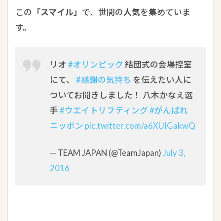
この
「スマイル」
で、世間の
人気
を集めていま
す。
リオ
#オリンピック
結団式の会場控室
にて、
#感謝の気持ち
を伝えたい人に
ついてお聞きしました！ 八木かなえ選
手
#ウエイトリフティング
#がんばれ
ニッポン
pic.twitter.com/a6XUIGakwQ
— TEAM JAPAN (@TeamJapan)
July 3,
2016