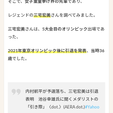
そこで、
女子重量挙げ界の先輩
であり、
レジェンドの
三宅宏美
さんを調べてみました。
三宅宏美
さんは、
5大会目のオリンピック
出場であ
った、
2021年東京オリンピック後に引退を発表
、
当時36
歳
でした。
内村航平が予選落ち、三宅宏美は引退
表明 池谷幸雄氏に聞くメダリストの
「引き際」〈dot.〉(AERA dot.)
#Yahoo