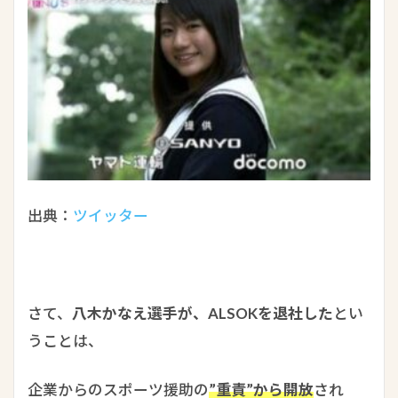
出典：
ツイッター
さて、
八木かなえ選手が、ALSOKを退社した
とい
うことは、
企業からのスポーツ援助の
”重責”から開放
され