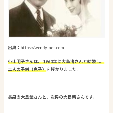
出典：https://wendy-net.com
小山明子さんは、 1960年に大島渚さんと結婚し、
二人の子供（息子）
を授かりました。
長男の大島武
さんと、
次男の大島新
さんです。